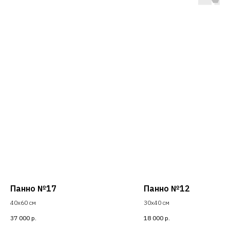
Панно №17
Панно №12
40х60 см
30х40 см
37 000
р.
18 000
р.