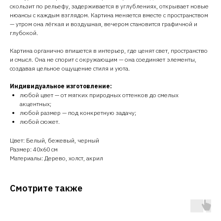
скользит по рельефу, задерживается в углублениях, открывает новые
нюансы с каждым взглядом. Картина меняется вместе с пространством
— утром она лёгкая и воздушная, вечером становится графичной и
глубокой.
Картина органично впишется в интерьер, где ценят свет, пространство
и смысл. Она не спорит с окружающим — она соединяет элементы,
создавая цельное ощущение стиля и уюта.
Индивидуальное изготовление:
любой цвет — от мягких природных оттенков до смелых
акцентных;
любой размер — под конкретную задачу;
любой сюжет.
Цвет: Белый, бежевый, черный
Размер: 40х60 см
Материалы: Дерево, холст, акрил
Смотрите также