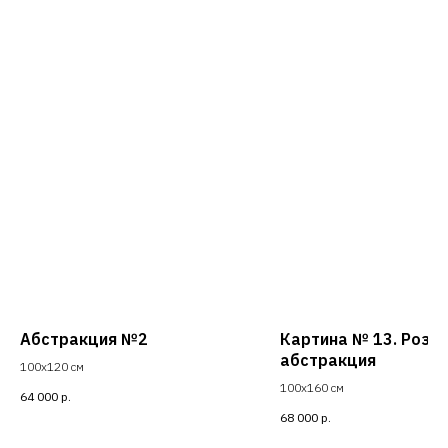
Абстракция №2
Картина № 13. Розо
абстракция
100х120 см
100х160 см
64 000
р.
68 000
р.